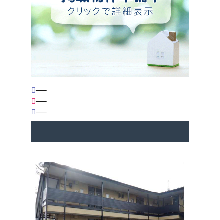
2023-05-01
＜ゴールデンウィークお休みのご案内＞
５/3（水）～５/7（日）はお休みさせて頂きま
す。
※５/８（月）より通常営業致します。
──
──
2023-03-20
──
手形西谷地に貸駐車場OPENしました！（←←詳しく
はコチラをクリック！！）
2023-03-09
この度、当社ホームページをリニューアルいたしまし
た！
スマートフォンなどのモバイル端末からも物件情報が