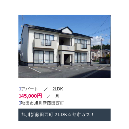
2025-07-14
＜貸駐車場OPEN予定＞
大町6丁目に月極駐車場がOPENいたします！
8月1日より駐車可能です！
月額7,700円 13台分募集開始いたします！！
お問い合わせ☆お待ち申し上げます！！
2025-04-28
＜ゴールデンウィーク☆営業時間のご案内＞
4月29日（火） 休
アパート
／ 2LDK
4月30日（水）通常営業
45,000円
／ 月
5月1日（木）通常営業
秋田市旭川新藤田西町
5月2日（金）通常営業
5月3日（土）～ 5月6日（火） 休
旭川新藤田西町２LDK☆都市ガス！
※５/7（水）より通常営業致します。