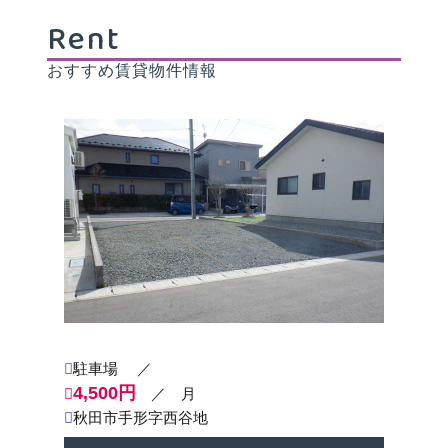
4月29日（水）休
4月30日（木）通常営業
Rent
5月1日（金）通常営業
5月2日（土）休
おすすめ賃貸物件情報
5月3日（日）休
5月4日（月）休
5月5日（火）休
5月6日（水）休
※５/7（水）より通常営業致します。
2026-01-27
＜営業日・時間のお知らせ＞
２月の定休日（日・祝）につきましては、事前のご
予約でご対応が可能ですので、
お問い合わせをお待ち申し上げます！（３月は無休
営業いたします！）
駐車場
／
平日１０：００～１８：００
4,500円
／ 月
土曜１０：００～１６：００
※日・祝（ご予約のみ１０：００～１６：００）
秋田市手形字西谷地