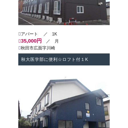
アパート
／ 1K
35,000円
／ 月
秋田市広面字川崎
秋大医学部に便利☆ロフト付１K