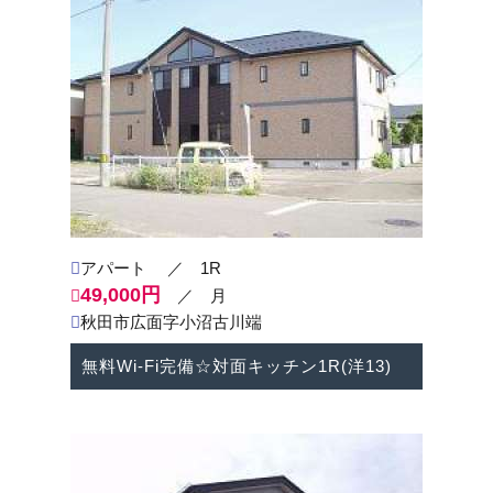
8/10（土）～8/15（木）はお休みさせて頂きま
す。
※8/16（金）より通常営業致します。
何卒、宜しくお願い申し上げます。
2024-04-24
＜ゴールデンウィーク中の営業時間・お休みのご案内
＞
アパート
／ 1R
４/27（土）通常営業 １０：００～１６：００
49,000円
４/28（日）定休日
／ 月
４/29（月・祝）定休日
秋田市広面字小沼古川端
４/30（火）通常営業 １０：００～１８：００
５/1（水）通常営業 １０：００～１８：００
無料Wi-Fi完備☆対面キッチン1R(洋13)
５/2(木）半日営業 １０：００～１２：００
５/３（金・祝）～ ５/6（月・祝）定休日
※５/７（火）より通常営業致します。
何卒、宜しくお願い申し上げます。