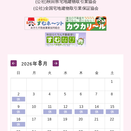
(公社)秋田県宅地建物取引業協会
(公社)全国宅地建物取引業保証協会
8
2026年
月
日
月
火
水
木
金
土
1
2
3
4
5
6
7
8
休
9
10
11
12
13
14
15
休
休
休
休
休
休
16
17
18
19
20
21
22
休