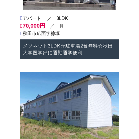
アパート
／ 3LDK
70,000円
／ 月
秋田市広面字糠塚
メゾネット3LDK☆駐車場2台無料☆秋田
大学医学部に通勤通学便利