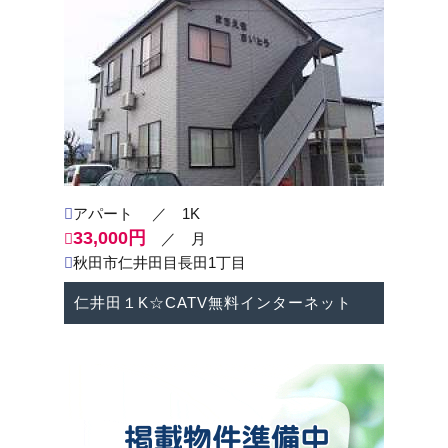
2023-11-29
＜年末年始休業のご案内＞
12/29（金）～ １/4（木）はお休みさせて頂きま
す。
※1/5（金）より通常営業致します。
何卒、宜しくお願い申し上げます。
アパート
／ 1K
33,000円
／ 月
秋田市仁井田目長田1丁目
2023-07-14
仁井田１K☆CATV無料インターネット
＜お盆休みのご案内＞
8/11（金）～8/16（水）はお休みさせて頂きま
す。
※8/17（木）より通常営業致します。
何卒、宜しくお願い申し上げます。