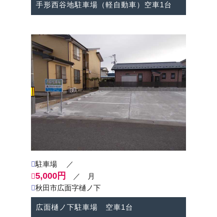
手形西谷地駐車場（軽自動車）空車1台
2025-12-26
＜年末年始休業のご案内＞
12/28（日）～ １/4（日）はお休みさせて頂きま
す。
※1/5（月）より通常営業致します。
何卒、宜しくお願い申し上げます。
2025-07-29
＜お盆休みのご案内＞
8/10（日）～8/17（日）はお休みさせて頂きま
駐車場
／
す。
※8/18（月）より通常営業致します。
5,000円
／ 月
秋田市広面字樋ノ下
何卒、宜しくお願い申し上げます。
広面樋ノ下駐車場 空車1台