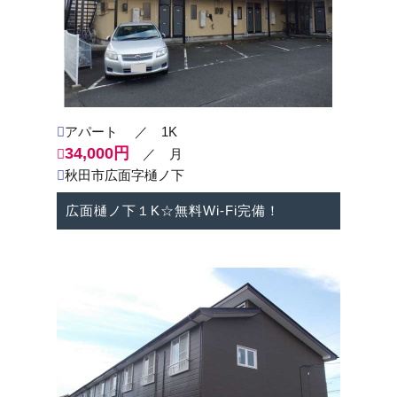
より見やすくなっていますので、皆様の秋田の住まい
探しにお役立てください。
アイケー不動産センターを、今後ともよろしくお願い
いたします。
アパート
／ 1K
34,000円
／ 月
秋田市広面字樋ノ下
広面樋ノ下１K☆無料Wi-Fi完備！