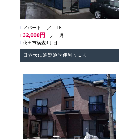
アパート
／ 1K
32,000円
／ 月
秋田市横森4丁目
日赤大に通勤通学便利☆１K