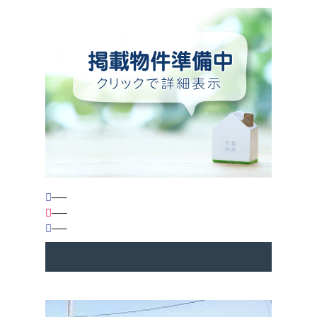
2025-03-22
☆☆3月末まで、無休営業中です☆☆
お問い合わせ、ご来社をお待ち申し上げます♪
2024-12-28
＜年末年始休業のご案内＞
12/29（日）～ １/５（日）はお休みさせて頂き
ます。
──
※1/6（月）より通常営業致します。
──
何卒、宜しくお願い申し上げます。
──
2024-07-23
＜お盆休みのご案内＞